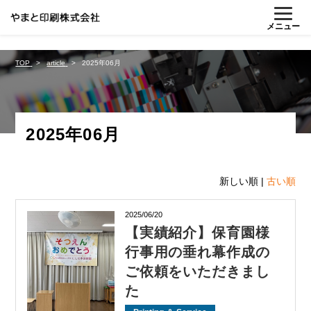
%{FACEBOOKSCRIPT}%
メニュー
TOP
article
2025年06月
2025年06月
新しい順 |
古い順
2025/06/20
【実績紹介】保育園様
行事用の垂れ幕作成の
ご依頼をいただきまし
た