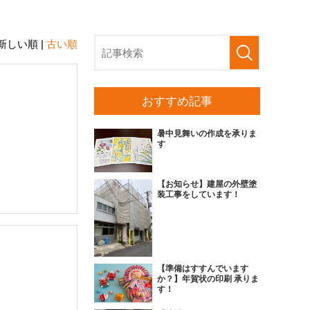
新しい順 |
古い順
おすすめ記事
暑中見舞いの作成を承りま
す
【お知らせ】建屋の外壁塗
装工事をしています！
【準備はすすんでいます
か？】年賀状の印刷 承りま
す！