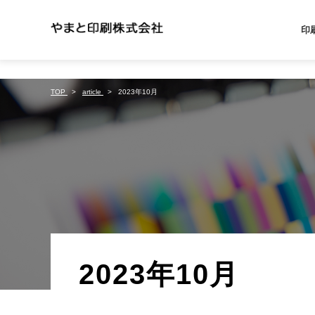
%{FACEBOOKSCRIPT}%
印
TOP
article
2023年10月
2023年10月